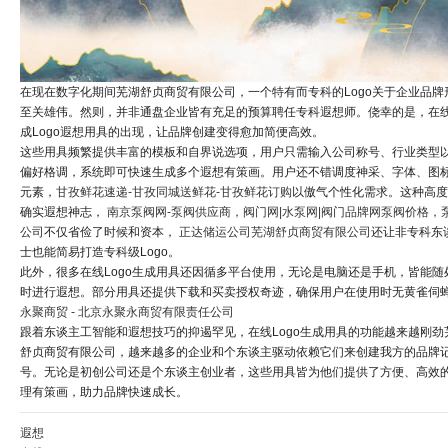
在现在数字化期间芜湖舒贞商贸有限公司，一个特有而专科的Logo关于企业品牌
至关雄伟。然则，并非通盘企业皆有充足的预算聘任专科遐想师。侥幸的是，在
成Logo遐想用具的出现，让品牌创建变得愈加简便高效。
这些用具频繁提供丰富的模板和自界说选项，用户只需输入公司称号、行业类型
偏好格调，系统即可快速生成多个遐想有策画。用户还不错调度神采、字体、图
元素，
甘孜鲜花速递-甘孜同城送鲜花-甘孜鲜花订购
以傲气个性化需求。这种高度
确实遐想神志，
南京泵阀网-泵阀供应商，阀门网|水泵网|阀门品牌网泵阀价格，
公司
不仅省俭了时候和资本，
正达储运公司
芜湖舒贞商贸有限公司
还让非专科东
士也能简易打造专科级Logo。
此外，很多在线Logo生成用具还因循多平台使用，无论是电脑还是手机，皆能随
时进行遐想。部分用具还提供下载和买卖授权奇迹，确保用户在使用时无黄雀伺
永聚商贸 - 北京永聚永商贸有限责任公司
跟着东谈主工智能和遐想技巧的抑遏罕见，在线Logo生成用具的功能越来越刚劲
舒贞商贸有限公司，越来越多的企业和个东谈主驱动依赖它们来创建我方的品牌
号。无论是初创公司还是个东谈主创业者，这些用具皆为他们提供了方便、高效
理有策画，助力品牌快速成长。
遐想